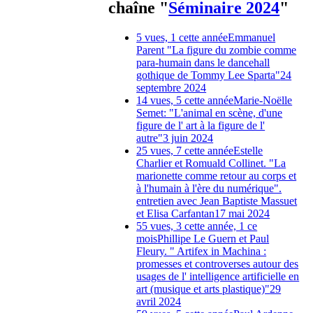
chaîne "
Séminaire 2024
"
5 vues, 1 cette année
Emmanuel
Parent "La figure du zombie comme
para-humain dans le dancehall
gothique de Tommy Lee Sparta"
24
septembre 2024
14 vues, 5 cette année
Marie-Noëlle
Semet: "L'animal en scène, d'une
figure de l' art à la figure de l'
autre"
3 juin 2024
25 vues, 7 cette année
Estelle
Charlier et Romuald Collinet. "La
marionette comme retour au corps et
à l'humain à l'ère du numérique".
entretien avec Jean Baptiste Massuet
et Elisa Carfantan
17 mai 2024
55 vues, 3 cette année, 1 ce
mois
Phillipe Le Guern et Paul
Fleury. " Artifex in Machina :
promesses et controverses autour des
usages de l' intelligence artificielle en
art (musique et arts plastique)"
29
avril 2024