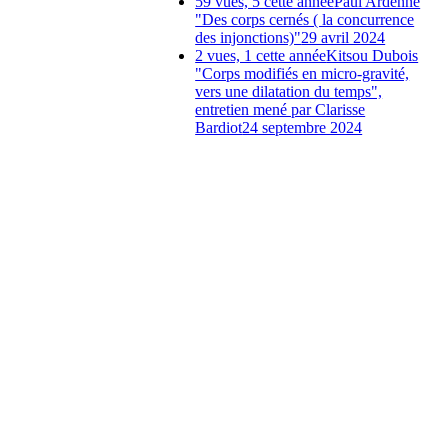
59 vues, 5 cette année
Paul Ardenne
"Des corps cernés ( la concurrence
des injonctions)"
29 avril 2024
2 vues, 1 cette année
Kitsou Dubois
"Corps modifiés en micro-gravité,
vers une dilatation du temps",
entretien mené par Clarisse
Bardiot
24 septembre 2024