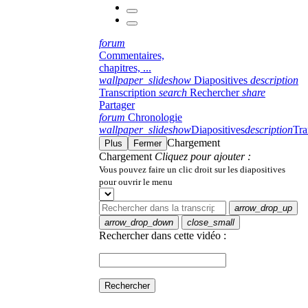
forum
Commentaires,
chapitres, ...
wallpaper_slideshow
Diapositives
description
Transcription
search
Rechercher
share
Partager
forum
Chronologie
wallpaper_slideshow
Diapositives
description
Tra
Chargement
Plus
Fermer
Chargement
Cliquez pour ajouter :
Vous pouvez faire un clic droit sur les diapositives
pour ouvrir le menu
arrow_drop_up
arrow_drop_down
close_small
Rechercher dans cette vidéo :
Rechercher