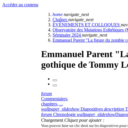
Accéder au contenu
home
navigate_next
Chaînes
navigate_next
ÉVÈNEMENTS ET COLLOQUES
nav
Observatoire des Mutations Esthétiques (M
Séminaire 2024
navigate_next
Emmanuel Parent "La figure du zombie c
Emmanuel Parent "La 
gothique de Tommy L
forum
Commentaires,
chapitres, ...
wallpaper_slideshow
Diapositives
description
T
forum
Chronologie
wallpaper_slideshow
Diapos
Chargement
Cliquez pour ajouter :
Vous pouvez faire un clic droit sur les diapositives pour