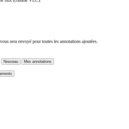
re le flux (comme VLC).
 vous sera envoyé pour toutes les annotations ajoutées.
Nouveau
Mes annotations
gements