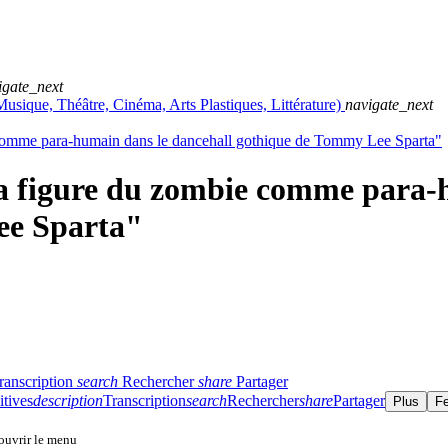
igate_next
usique, Théâtre, Cinéma, Arts Plastiques, Littérature)
navigate_next
omme para-humain dans le dancehall gothique de Tommy Lee Sparta"
figure du zombie comme para-h
ee Sparta"
ranscription
search
Rechercher
share
Partager
itives
description
Transcription
search
Rechercher
share
Partager
Plus
F
 ouvrir le menu