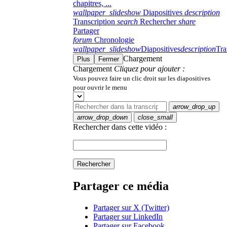
chapitres, ...
wallpaper_slideshow
Diapositives
description
Transcription
search
Rechercher
share
Partager
forum
Chronologie
wallpaper_slideshow
Diapositives
description
Tra
Chargement
Plus
Fermer
Chargement
Cliquez pour ajouter :
Vous pouvez faire un clic droit sur les diapositives
pour ouvrir le menu
arrow_drop_up
arrow_drop_down
close_small
Rechercher dans cette vidéo :
Rechercher
Partager ce média
Partager sur X (Twitter)
Partager sur LinkedIn
Partager sur Facebook