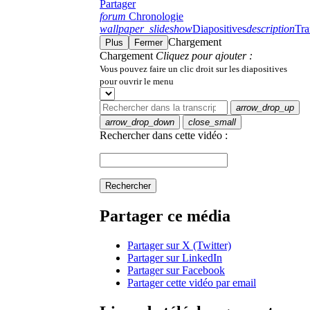
Partager
forum
Chronologie
wallpaper_slideshow
Diapositives
description
Tra
Chargement
Plus
Fermer
Chargement
Cliquez pour ajouter :
Vous pouvez faire un clic droit sur les diapositives
pour ouvrir le menu
arrow_drop_up
arrow_drop_down
close_small
Rechercher dans cette vidéo :
Rechercher
Partager ce média
Partager sur X (Twitter)
Partager sur LinkedIn
Partager sur Facebook
Partager cette vidéo par email