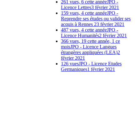
261 vues, 6 cette année
JPO -
Licence Lettres
3 février 2021
159 vues, 4 cette année
JPO -
Reprendre ses études ou valider ses
acquis à Rennes 2
3 février 2021
487 vues, 4 cette année
JPO -
Licence Humanités
2 février 2021
366 vues, 19 cette année, 1 ce
mois
JPO - Licence Langues
étrangères appliquées (LEA)
2
février 2021
126 vues
JPO - Licence Etudes
Germaniques
1 février 2021