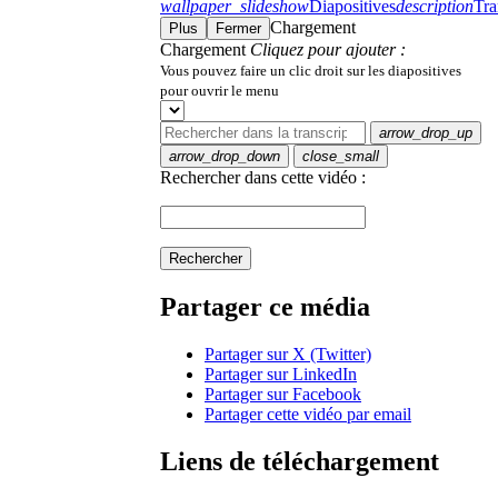
wallpaper_slideshow
Diapositives
description
Tra
Chargement
Plus
Fermer
Chargement
Cliquez pour ajouter :
Vous pouvez faire un clic droit sur les diapositives
pour ouvrir le menu
arrow_drop_up
arrow_drop_down
close_small
Rechercher dans cette vidéo :
Rechercher
Partager ce média
Partager sur X (Twitter)
Partager sur LinkedIn
Partager sur Facebook
Partager cette vidéo par email
Liens de téléchargement