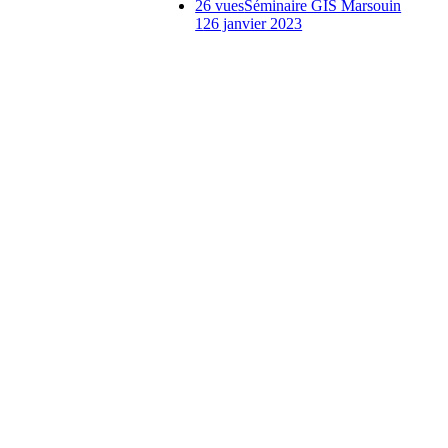
26 vues
Séminaire GIS Marsouin
1
26 janvier 2023