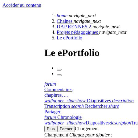
Accéder au contenu
home
navigate_next
Chaînes
navigate_next
DAP RENNES 2
navigate_next
Projets pédagogiques
navigate_next
Le ePortfolio
Le ePortfolio
forum
Commentaires,
chapitres, ...
wallpaper_slideshow
Diapositives
description
Transcription
search
Rechercher
share
Partager
forum
Chronologie
wallpaper_slideshow
Diapositives
description
Tra
Chargement
Plus
Fermer
Chargement
Cliquez pour ajouter :