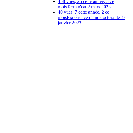
458 vues, 26 cette année, 3 ce
mois
Termin'eau
2 mars 2023
40 vues, 7 cette année, 2 ce
mois
Expérience d'une doctorante
19
janvier 2023