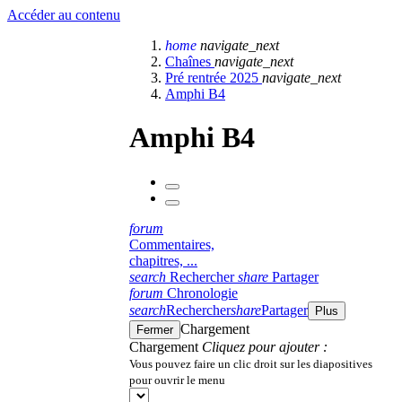
Accéder au contenu
home
navigate_next
Chaînes
navigate_next
Pré rentrée 2025
navigate_next
Amphi B4
Amphi B4
forum
Commentaires,
chapitres, ...
search
Rechercher
share
Partager
forum
Chronologie
search
Rechercher
share
Partager
Plus
Chargement
Fermer
Chargement
Cliquez pour ajouter :
Vous pouvez faire un clic droit sur les diapositives
pour ouvrir le menu