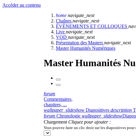
Accéder au contenu
home
navigate_next
Chaînes
navigate_next
ÉVÈNEMENTS ET COLLOQUES
nav
Live
navigate_next
VOD
navigate_next
Présentation des Masters
navigate_next
Master Humanités Numériques
Master Humanités Nu
forum
Commentaires,
chapitres, ...
wallpaper_slideshow
Diapositives
description
T
forum
Chronologie
wallpaper_slideshow
Diapos
Chargement
Cliquez pour ajouter :
Vous pouvez faire un clic droit sur les diapositives pour