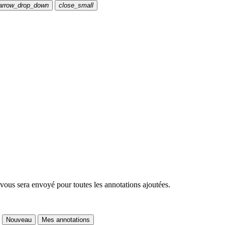
arrow_drop_down
close_small
 vous sera envoyé pour toutes les annotations ajoutées.
Nouveau
Mes annotations