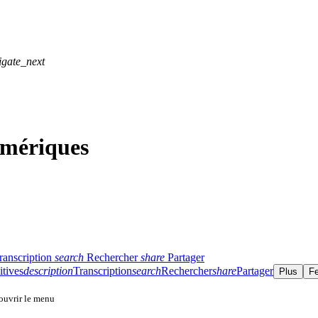
igate_next
mériques
ranscription
search
Rechercher
share
Partager
itives
description
Transcription
search
Rechercher
share
Partager
Plus
F
 ouvrir le menu