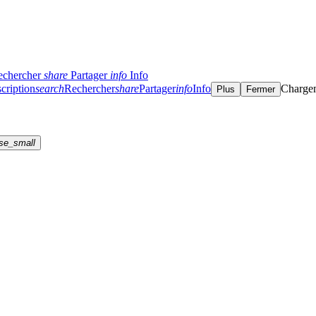
echercher
share
Partager
info
Info
cription
search
Rechercher
share
Partager
info
Info
Charge
Plus
Fermer
se_small