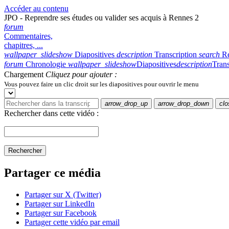
Accéder au contenu
JPO - Reprendre ses études ou valider ses acquis à Rennes 2
forum
Commentaires,
chapitres, ...
wallpaper_slideshow
Diapositives
description
Transcription
search
R
forum
Chronologie
wallpaper_slideshow
Diapositives
description
Trans
Chargement
Cliquez pour ajouter :
Vous pouvez faire un clic droit sur les diapositives pour ouvrir le menu
arrow_drop_up
arrow_drop_down
clo
Rechercher dans cette vidéo :
Rechercher
Partager ce média
Partager sur X (Twitter)
Partager sur LinkedIn
Partager sur Facebook
Partager cette vidéo par email