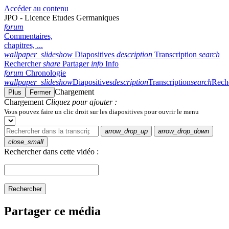
Accéder au contenu
JPO - Licence Etudes Germaniques
forum
Commentaires,
chapitres, ...
wallpaper_slideshow
Diapositives
description
Transcription
search
Rechercher
share
Partager
info
Info
forum
Chronologie
wallpaper_slideshow
Diapositives
description
Transcription
search
Rech
Chargement
Plus
Fermer
Chargement
Cliquez pour ajouter :
Vous pouvez faire un clic droit sur les diapositives pour ouvrir le menu
arrow_drop_up
arrow_drop_down
close_small
Rechercher dans cette vidéo :
Rechercher
Partager ce média