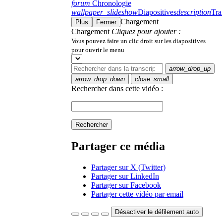
forum
Chronologie
wallpaper_slideshow
Diapositives
description
Tra
Chargement
Plus
Fermer
Chargement
Cliquez pour ajouter :
Vous pouvez faire un clic droit sur les diapositives
pour ouvrir le menu
arrow_drop_up
arrow_drop_down
close_small
Rechercher dans cette vidéo :
Rechercher
Partager ce média
Partager sur X (Twitter)
Partager sur LinkedIn
Partager sur Facebook
Partager cette vidéo par email
Désactiver le défilement auto