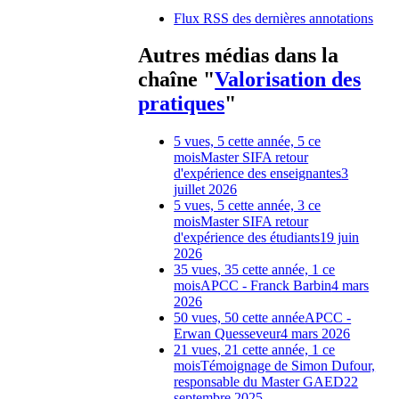
Flux RSS des dernières annotations
Autres médias dans la
chaîne "
Valorisation des
pratiques
"
5 vues, 5 cette année, 5 ce
mois
Master SIFA retour
d'expérience des enseignantes
3
juillet 2026
5 vues, 5 cette année, 3 ce
mois
Master SIFA retour
d'expérience des étudiants
19 juin
2026
35 vues, 35 cette année, 1 ce
mois
APCC - Franck Barbin
4 mars
2026
50 vues, 50 cette année
APCC -
Erwan Quesseveur
4 mars 2026
21 vues, 21 cette année, 1 ce
mois
Témoignage de Simon Dufour,
responsable du Master GAED
22
septembre 2025