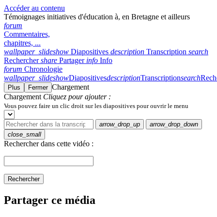
Accéder au contenu
Témoignages initiatives d'éducation à, en Bretagne et ailleurs
forum
Commentaires,
chapitres, ...
wallpaper_slideshow
Diapositives
description
Transcription
search
Rechercher
share
Partager
info
Info
forum
Chronologie
wallpaper_slideshow
Diapositives
description
Transcription
search
Rech
Chargement
Plus
Fermer
Chargement
Cliquez pour ajouter :
Vous pouvez faire un clic droit sur les diapositives pour ouvrir le menu
arrow_drop_up
arrow_drop_down
close_small
Rechercher dans cette vidéo :
Rechercher
Partager ce média