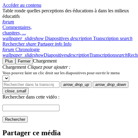
Accéder au contenu
Table ronde quelles perceptions des éducations à dans les milieux
éducatifs
forum
Commentaires,
chapitres, ...
wallpaper_slideshow
Diapositives
description
Transcription
search
Rechercher
share
Partager
info
Info
forum
Chronologie
wallpaper_slideshow
Diapositives
description
Transcription
search
Rech
Chargement
Plus
Fermer
Chargement
Cliquez pour ajouter :
Vous pouvez faire un clic droit sur les diapositives pour ouvrir le menu
arrow_drop_up
arrow_drop_down
close_small
Rechercher dans cette vidéo :
Rechercher
Partager ce média