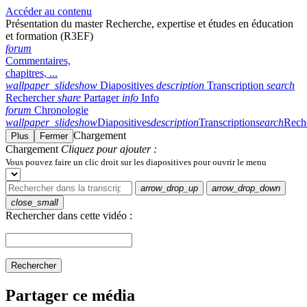
Accéder au contenu
Présentation du master Recherche, expertise et études en éducation
et formation (R3EF)
forum
Commentaires,
chapitres, ...
wallpaper_slideshow
Diapositives
description
Transcription
search
Rechercher
share
Partager
info
Info
forum
Chronologie
wallpaper_slideshow
Diapositives
description
Transcription
search
Rech
Chargement
Plus
Fermer
Chargement
Cliquez pour ajouter :
Vous pouvez faire un clic droit sur les diapositives pour ouvrir le menu
arrow_drop_up
arrow_drop_down
close_small
Rechercher dans cette vidéo :
Rechercher
Partager ce média