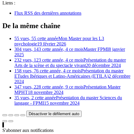
Liens :
Flux RSS des dernières annotations
De la même chaîne
55 vues, 55 cette année
Mon Master pour les L3
psychologie
19 février 2026
304 vues, 143 cette année, 4 ce mois
Master FPMI
8 janvier
2025
232 vues, 123 cette année, 4 ce mois
Présentation du master
Arts de la scène et du spectacle vivant
20 décembre 2024
158 vues, 76 cette année, 4 ce mois
Présentation du master
ETudes Ibériques et Latino-Américaines (ETILA)
2 décembre
2024
347 vues, 228 cette année, 9 ce mois
Présentation Master
MPHT
18 novembre 2024
35 vues, 2 cette année
Présentation du master Sciences du
langage - FPMI
15 novembre 2024
Désactiver le défilement auto
S'abonner aux notifications