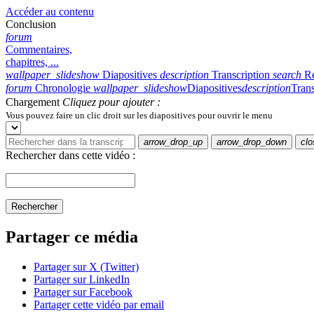
Accéder au contenu
Conclusion
forum
Commentaires,
chapitres, ...
wallpaper_slideshow
Diapositives
description
Transcription
search
R
forum
Chronologie
wallpaper_slideshow
Diapositives
description
Trans
Chargement
Cliquez pour ajouter :
Vous pouvez faire un clic droit sur les diapositives pour ouvrir le menu
arrow_drop_up
arrow_drop_down
clo
Rechercher dans cette vidéo :
Rechercher
Partager ce média
Partager sur X (Twitter)
Partager sur LinkedIn
Partager sur Facebook
Partager cette vidéo par email