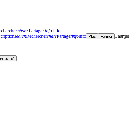
echercher
share
Partager
info
Info
cription
search
Rechercher
share
Partager
info
Info
Charge
Plus
Fermer
se_small