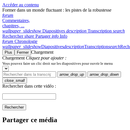
Accéder au contenu
Former dans un monde fluctuant : les pistes de la robustesse
forum
Commentaires,
chapitres, ...
wallpaper_slideshow
Diapositives
description
Transcription
search
Rechercher
share
Partager
info
Info
forum
Chronologie
wallpaper_slideshow
Diapositives
description
Transcription
search
Rech
Chargement
Plus
Fermer
Chargement
Cliquez pour ajouter :
Vous pouvez faire un clic droit sur les diapositives pour ouvrir le menu
arrow_drop_up
arrow_drop_down
close_small
Rechercher dans cette vidéo :
Rechercher
Partager ce média