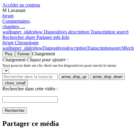
Accéder au contenu
M Lavanant
forum
Commentaires,
chapitres, ...
wallpaper_slideshow
Diapositives
description
Transcription
search
Rechercher
share
Partager
info
Info
forum
Chronologie
wallpaper_slideshow
Diapositives
description
Transcription
search
Rech
Chargement
Plus
Fermer
Chargement
Cliquez pour ajouter :
Vous pouvez faire un clic droit sur les diapositives pour ouvrir le menu
arrow_drop_up
arrow_drop_down
close_small
Rechercher dans cette vidéo :
Rechercher
Partager ce média