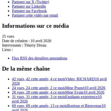
Partager sur X (Twitter)
Partager sur LinkedIn
Partager sur Facebook
Partager cette vidéo par email
Informations sur ce média
25 vues
Date de création :
10 avril 2026
Intervenants :
Thierry Dreau
Liens :
Flux RSS des dernières annotations
De la même chaîne
42 vues, 42 cette année, 4 ce mois
Video_RICHARD
10 avril
2026
24 vues, 24 cette année, 2 ce mois
Mme Prunet
10 avril 2026
28 vues, 28 cette année, 4 ce mois
Mme Evain
10 avril 2026
31 vues, 31 cette année, 3 ce mois
Etudiants experience
10
avril 2026
69 vues, 69 cette année, 13 ce mois
Bonjour et Bienvenue
10
avril 2026