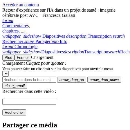
Accéder au contenu
Retour d'expérience sur l'IA dans un projet de santé : imagerie
cérébrale post-AVC - Francesca Galassi
forum
Commentaires,
chapitres, ...
wallpaper_slideshow
Diapositives
description
Transcription
search
Rechercher
share
Partager
info
Info
forum
Chronologie
wallpaper_slideshow
Diapositives
description
Transcription
search
Rech
Chargement
Plus
Fermer
Chargement
Cliquez pour ajouter :
Vous pouvez faire un clic droit sur les diapositives pour ouvrir le menu
arrow_drop_up
arrow_drop_down
close_small
Rechercher dans cette vidéo :
Rechercher
Partager ce média