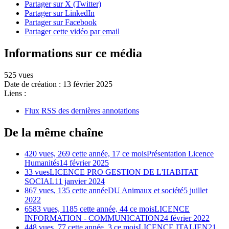
Partager sur X (Twitter)
Partager sur LinkedIn
Partager sur Facebook
Partager cette vidéo par email
Informations sur ce média
525 vues
Date de création :
13 février 2025
Liens :
Flux RSS des dernières annotations
De la même chaîne
420 vues, 269 cette année, 17 ce mois
Présentation Licence
Humanités
14 février 2025
33 vues
LICENCE PRO GESTION DE L'HABITAT
SOCIAL
11 janvier 2024
867 vues, 135 cette année
DU Animaux et société
5 juillet
2022
6583 vues, 1185 cette année, 44 ce mois
LICENCE
INFORMATION - COMMUNICATION
24 février 2022
448 vues, 77 cette année, 3 ce mois
LICENCE ITALIEN
21