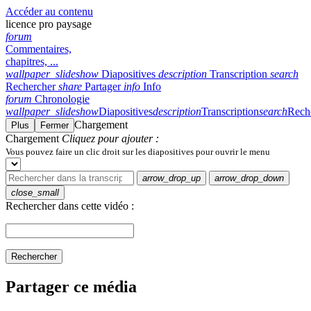
Accéder au contenu
licence pro paysage
forum
Commentaires,
chapitres, ...
wallpaper_slideshow
Diapositives
description
Transcription
search
Rechercher
share
Partager
info
Info
forum
Chronologie
wallpaper_slideshow
Diapositives
description
Transcription
search
Rech
Chargement
Plus
Fermer
Chargement
Cliquez pour ajouter :
Vous pouvez faire un clic droit sur les diapositives pour ouvrir le menu
arrow_drop_up
arrow_drop_down
close_small
Rechercher dans cette vidéo :
Rechercher
Partager ce média