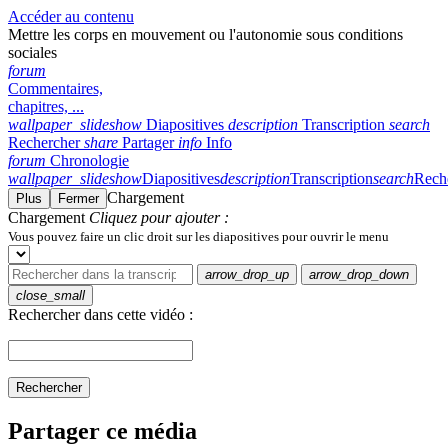
Accéder au contenu
Mettre les corps en mouvement ou l'autonomie sous conditions
sociales
forum
Commentaires,
chapitres, ...
wallpaper_slideshow
Diapositives
description
Transcription
search
Rechercher
share
Partager
info
Info
forum
Chronologie
wallpaper_slideshow
Diapositives
description
Transcription
search
Rech
Chargement
Plus
Fermer
Chargement
Cliquez pour ajouter :
Vous pouvez faire un clic droit sur les diapositives pour ouvrir le menu
arrow_drop_up
arrow_drop_down
close_small
Rechercher dans cette vidéo :
Rechercher
Partager ce média